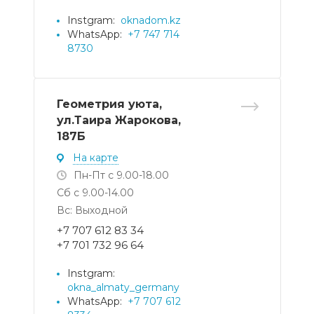
Instgram:
oknadom.kz
WhatsApp:
+7 747 714
8730
Геометрия уюта,
ул.Таира Жарокова,
187Б
На карте
Пн-Пт с 9.00-18.00
Сб с 9.00-14.00
Вс: Выходной
+7 707 612 83 34
+7 701 732 96 64
Instgram:
okna_almaty_germany
WhatsApp:
+7 707 612